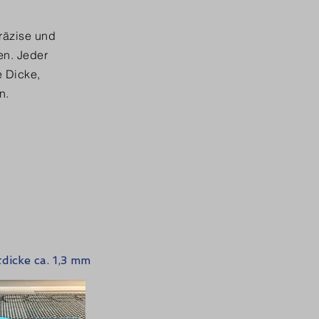
räzise und
en. Jeder
e Dicke,
en.
dicke ca. 1,3 mm