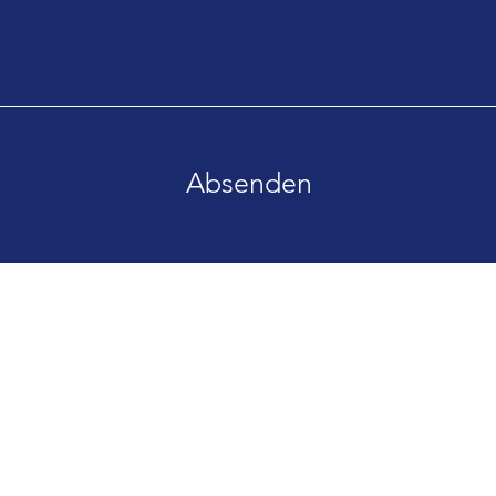
Absenden
E
ruckmühl
T
nd Kunststofftechnik GmbH