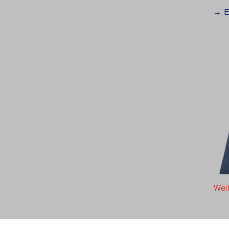
→ E
Wei